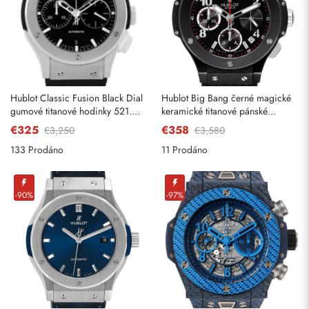
Hublot Classic Fusion Black Dial
Hublot Big Bang černé magické
gumové titanové hodinky 521.
keramické titanové pánské
NX.1170. RX
hodinky 342.CX.130. RX
€325
€358
€3,250
€3,580
Odeslat
133 Prodáno
11 Prodáno
-90%
-97%