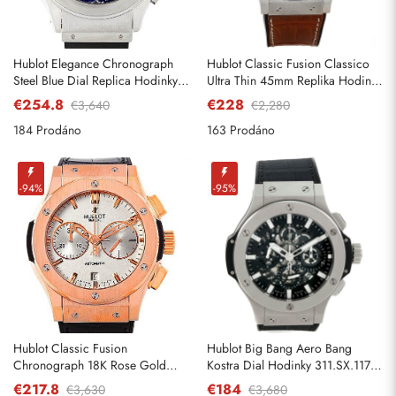
Hublot Elegance Chronograph
Hublot Classic Fusion Classico
Steel Blue Dial Replica Hodinky
Ultra Thin 45mm Replika Hodinky
1810.1
515.nX.2210.LR
€254.8
€228
€3,640
€2,280
184 Prodáno
163 Prodáno
-94%
-95%
Hublot Classic Fusion
Hublot Big Bang Aero Bang
Chronograph 18K Rose Gold
Kostra Dial Hodinky 311.SX.1170.
Replica Hodinky 521.OX.2610.LR
RX
€217.8
€184
€3,630
€3,680