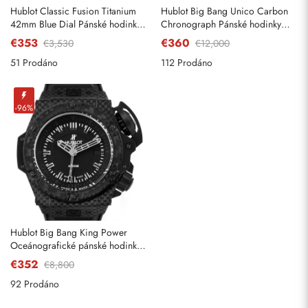
Hublot Classic Fusion Titanium
Hublot Big Bang Unico Carbon
42mm Blue Dial Pánské hodinky
Chronograph Pánské hodinky
542.NX.7170.LR
411. YL
€353
€360
€3,530
€12,000
51 Prodáno
112 Prodáno
-96%
Hublot Big Bang King Power
Oceánografické pánské hodinky
731. QX
€352
€8,800
92 Prodáno