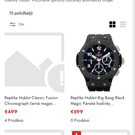
hodinky Hublot. Používáme špičkový švýcarský automatický strojek.
15 položka(y)
Filtr
Replika Hublot Classic Fusion
Replika Hublot Big Bang Black
Chronograph černá magie
Magic Pánské hodinky
45mm 521.CM.1770. RX
301.CX.130. RX
€499
€599
4 Prodáno
0 Prodáno