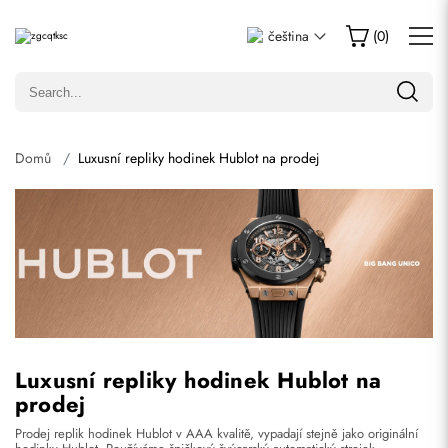
čeština
(
0
)
Domů
Luxusní repliky hodinek Hublot na prodej
Luxusní repliky hodinek Hublot na
prodej
Prodej replik hodinek Hublot v AAA kvalitě, vypadají stejně jako originální