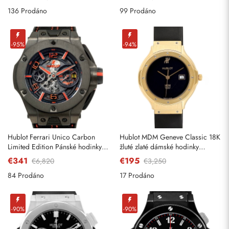
136 Prodáno
99 Prodáno
-95%
-94%
Hublot Ferrari Unico Carbon
Hublot MDM Geneve Classic 18K
Limited Edition Pánské hodinky
žluté zlaté dámské hodinky
402. QU.0113. WR
140.10.3
€341
€195
€6,820
€3,250
84 Prodáno
17 Prodáno
-90%
-90%