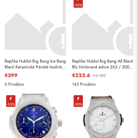
-93%
Replika Hublot Big Bang Ice Bang
Replika Hublot Big Bang All Black
Black Keramické Pánské hodinky
Blu limitovaná edice 263 / 500
301. CT.130. RX
Hodinky
€399
€222.6
€3,180
6 Prodáno
143 Prodáno
-93%
-90%