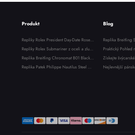
Produkt
Blog
Repliky Rolex President Day-Date Rose
Replika Breitling
Gold Chocolate Dial Panske hodinek 11
Repliky Rolex Submariner z oceli a zlute
sní vzhled bez lux
Praktický Pohled
8135
ho zlata s modrym cifernikem a lunetou
Replika Breitling Chronomat B01 Black
iguet Royal Oak 
Získejte švýcarské
panskych hodinek 116613
Dial Steel Pánské hodinky AB0134
Replika Patek Philippe Nautilus Steel Dia
OR: Zkušenosti Ma
Philippe 2026
Nejlevnější pánsk
mond Bezel Dámské hodinky 7008A
x: 5 nejdostupněj
25