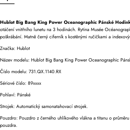
Pouze zákazníci,
Hodnocení
Hublot Big Bang King Power Oceanographic Pánské Hodin
otáčení vnitřního lunetu na 3 hodinách. Rytina Musée Océanographi
poškrábání. Matně černý ciferník s kostěnými ručičkami a indexo
E-mail
Značka: Hublot
Název modelu: Hublot Big Bang King Power Oceanographic Páns
Číslo modelu: 731.QX.1140.RX
Komentáře
Sériové číslo: 89xxxx
Jméno
Pohlaví: Pánské
Strojek: Automatický samonatahovací strojek.
E-mail
Pouzdro: Pouzdro z černého uhlíkového vlákna a titanu o průměr
pouzdra.