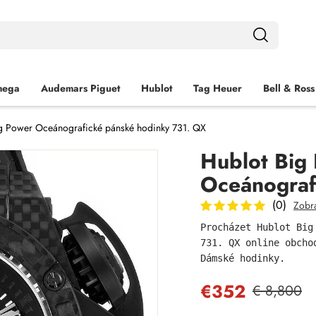
ega
Audemars Piguet
Hublot
Tag Heuer
Bell & Ross
g Power Oceánografické pánské hodinky 731. QX
Hublot Big
Oceánograf
(0)
Zobra
Procházet Hublot Big
731. QX online obcho
Dámské hodinky.
€352
€ 8,800