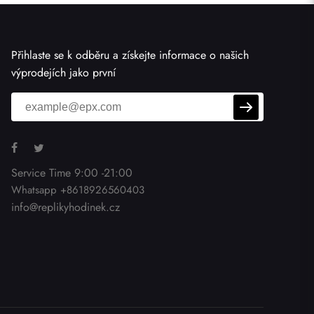
Přihlaste se k odběru a získejte informace o našich
výprodejích jako první
Service Time 9:00 -21:00
Whatsapp +8618926560403
info@replikyhodinek.cz