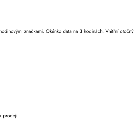
H
i hodinovými značkami. Okénko data na 3 hodinách. Vnitřní otočný 
Odeslat
k prodeji