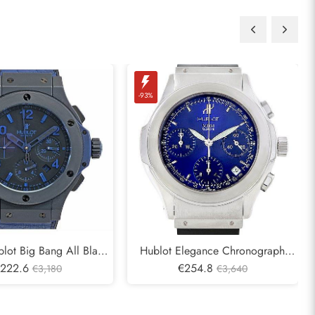
-93%
blot Big Bang All Black
Hublot Elegance Chronograph
ovaná edice 263 / 500
222.6
Steel Blue Dial Replica Hodinky
€254.8
€3,180
€3,640
Hodinky
1810.1