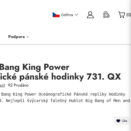
čeština
(
0
)
Podpora
 Bang King Power
ické pánské hodinky 731. QX
zit
92 Prodáno
 Bang King Power Oceánografické Pánské repliky Hodinky 
d. Nejlepší švýcarský falešný Hublot Big Bang of Men and 
Like