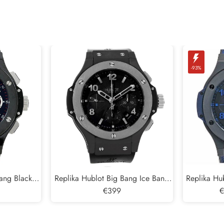
-93%
ang Black
Replika Hublot Big Bang Ice Bang
Replika Hu
301.CX.130.
Black Keramické Pánské hodinky
€399
Blu limit
€
301. CT.130. RX