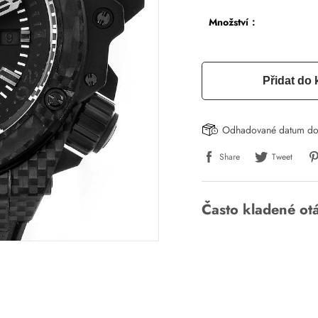
Množství：
Přidat do 
Odhadované datum do
Share
Tweet
Často kladené ot
Napsat recenzi