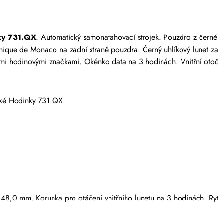
 kteří zakoupili tuto položku, mohou napsat recenzi.
ky 731.QX
. Automatický samonatahovací strojek. Pouzdro z černé
que de Monaco na zadní straně pouzdra. Černý uhlíkový lunet zajiš
vými hodinovými značkami. Okénko data na 3 hodinách. Vnitřní oto
ké Hodinky 731.QX
u 48,0 mm. Korunka pro otáčení vnitřního lunetu na 3 hodinách. 