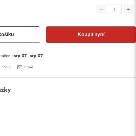
košíku
Koupit nyní
ručení:
srp 07
-
srp 07
Pin it
Email
ázky