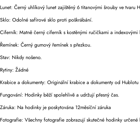
Lunet: Černý uhlíkový lunet zajištěný 6 titanovými šrouby ve tvaru 
Fotky
Telefon
Sklo: Odolné safírové sklo proti poškrábání.
Ciferník: Matně černý ciferník s kostěnými ručičkami a indexovým
Řemínek: Černý gumový řemínek s přezkou.
Zpráva
Stav: Nikdy nošeno.
Rytiny: Žádné
Krabice a dokumenty: Originální krabice a dokumenty od Hublotu
Odeslat
Fungování: Hodinky běží spolehlivě a udržují přesný čas.
Záruka: Na hodinky je poskytována 12měsíční záruka
Fotografie: Všechny fotografie zobrazují skutečné hodinky určené 