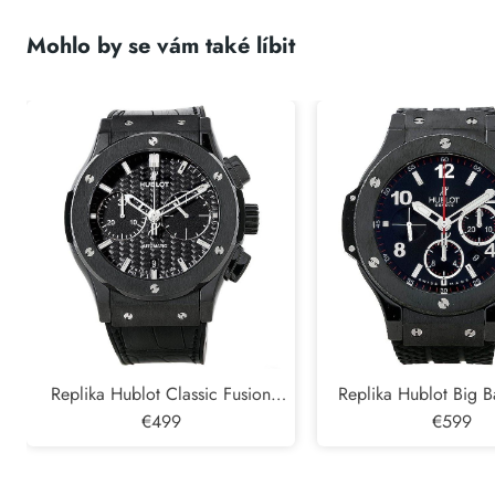
Mohlo by se vám také líbit
Replika Hublot Classic Fusion
Replika Hublot Big B
Chronograph černá magie 45mm
€499
Magic Pánské hodinky 
€599
521.CM.1770. RX
RX