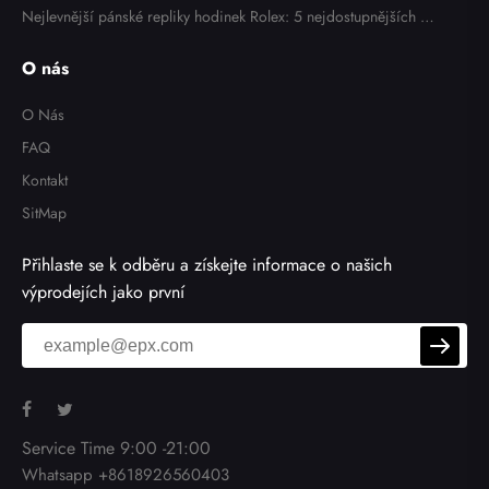
Nejlevnější pánské repliky hodinek Rolex: 5 nejdostupnějších m
odelů v roce 2025
O nás
O Nás
FAQ
Kontakt
SitMap
Přihlaste se k odběru a získejte informace o našich
výprodejích jako první
Service Time 9:00 -21:00
Whatsapp +8618926560403