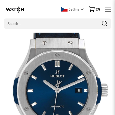
Napsat recenzi
čeština
(
0
)
Pouze zákazníci, kteří zakoupili tuto položku, mohou napsat
recenzi.
Hodnocení
E-mail
Komentáře