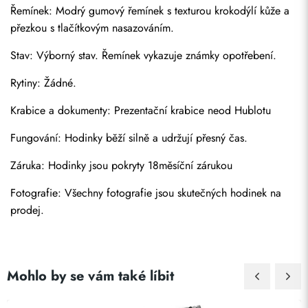
Řemínek: Modrý gumový řemínek s texturou krokodýlí kůže a 
přezkou s tlačítkovým nasazováním.
Stav: Výborný stav. Řemínek vykazuje známky opotřebení.
Rytiny: Žádné.
Krabice a dokumenty: Prezentační krabice neod Hublotu
Odeslat
Fungování: Hodinky běží silně a udržují přesný čas.
Záruka: Hodinky jsou pokryty 18měsíční zárukou
Fotografie: Všechny fotografie jsou skutečných hodinek na 
prodej.
Mohlo by se vám také líbit