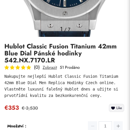
Fotky
1
/
7
Hublot Classic Fusion Titanium 42mm
Blue Dial Pánské hodinky
542.NX.7170.LR
(0)
Zobrazit
51 Prodáno
Nakupujte nejlepší Hublot Classic Fusion Titanium 
Odeslat
42mm Blue Dial Men Replica Hodinky Czech online. 
Vlastněte luxusní falešný Hublot dnes a užijte si 
prvotřídní kvalitu za bezkonkurenční ceny.
€353
€ 3,530
Like
Množství：