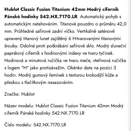
Hublot Classic Fusion Titanium 42mm Modrý ciferník 
Pánské hodinky 542.NX.7170.LR
. Automatický pohyb s 
automatickým natahováním. Titanové pouzdro o průměru 42,0 
mm. Průhledné safírové zadní víčko. Vertikálně saténově 
upravený titanový lunet zajištěný 6 H-tvarovanými titanovými 
šrouby. Odolné proti poškrábání safírové sklo. Modrý sluneční 
paprskový ciferník s hodinovými indexy ve tvaru tyčinek. 
Hodinová a minutová ručička ve tvaru meče, vteřinová ručička 
s logem "H" jako protizávažím. Okénko data na pozici 3 
hodin. Modrý gumový řemínek s texturou krokodýlí kůže a 
přezkou s tlačítkovým nasazováním.
Značka: Hublot
Název modelu: Hublot Classic Fusion Titanium 42mm Modrý 
ciferník Pánské hodinky 542.NX.7170.LR
Číslo modelu: 542.NX.7170.LR