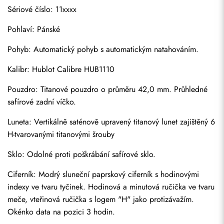
Sériové číslo: 11xxxx
Pohlaví: Pánské
Pohyb: Automatický pohyb s automatickým natahováním.
Kalibr: Hublot Calibre HUB1110
Pouzdro: Titanové pouzdro o průměru 42,0 mm. Průhledné 
safírové zadní víčko.
Luneta: Vertikálně saténově upravený titanový lunet zajištěný 6 
H-tvarovanými titanovými šrouby
Sklo: Odolné proti poškrábání safírové sklo.
Ciferník: Modrý sluneční paprskový ciferník s hodinovými 
indexy ve tvaru tyčinek. Hodinová a minutová ručička ve tvaru 
meče, vteřinová ručička s logem "H" jako protizávažím. 
Okénko data na pozici 3 hodin.