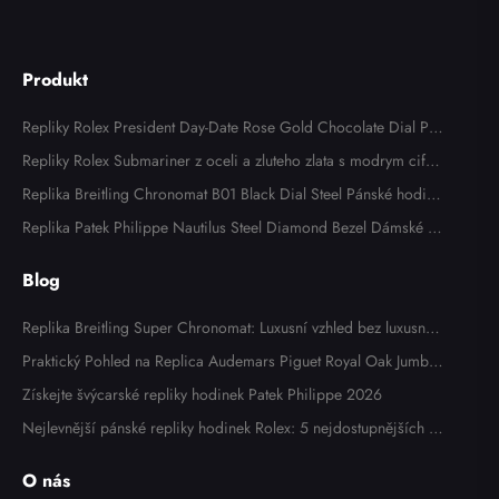
Produkt
Repliky Rolex President Day-Date Rose Gold Chocolate Dial Pa
nske hodinek 118135
Repliky Rolex Submariner z oceli a zluteho zlata s modrym cifer
nikem a lunetou panskych hodinek 116613
Replika Breitling Chronomat B01 Black Dial Steel Pánské hodink
y AB0134
Replika Patek Philippe Nautilus Steel Diamond Bezel Dámské h
odinky 7008A
Blog
Replika Breitling Super Chronomat: Luxusní vzhled bez luxusní c
eny
Praktický Pohled na Replica Audemars Piguet Royal Oak Jumbo
Extra Thin 15202OR: Zkušenosti Majitele
Získejte švýcarské repliky hodinek Patek Philippe 2026
Nejlevnější pánské repliky hodinek Rolex: 5 nejdostupnějších m
odelů v roce 2025
O nás