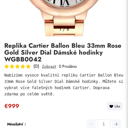
Fotky
1
/
8
Replika Cartier Ballon Bleu 33mm Rose
Gold Silver Dial Dámské hodinky
WGBB0042
(0)
Zobrazit
0 Prodáno
Nabízíme vysoce kvalitní repliku Cartier Ballon Bleu 
Odeslat
33mm Rose Gold Silver Dial Dámské hodinky. Můžete si 
vybrat více falešných hodinek Cartier. Doprava 
zdarma po celém světě.
€999
Like
Množství：