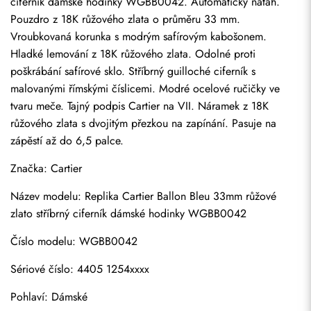
ciferník dámské hodinky WGBB0042. Automatický nátah. 
Pouzdro z 18K růžového zlata o průměru 33 mm. 
Vroubkovaná korunka s modrým safírovým kabošonem. 
Hladké lemování z 18K růžového zlata. Odolné proti 
poškrábání safírové sklo. Stříbrný guilloché ciferník s 
malovanými římskými číslicemi. Modré ocelové ručičky ve 
tvaru meče. Tajný podpis Cartier na VII. Náramek z 18K 
růžového zlata s dvojitým přezkou na zapínání. Pasuje na 
zápěstí až do 6,5 palce.
Značka: Cartier
Název modelu: Replika Cartier Ballon Bleu 33mm růžové 
zlato stříbrný ciferník dámské hodinky WGBB0042
Číslo modelu: WGBB0042
Sériové číslo: 4405 1254xxxx
Pohlaví: Dámské