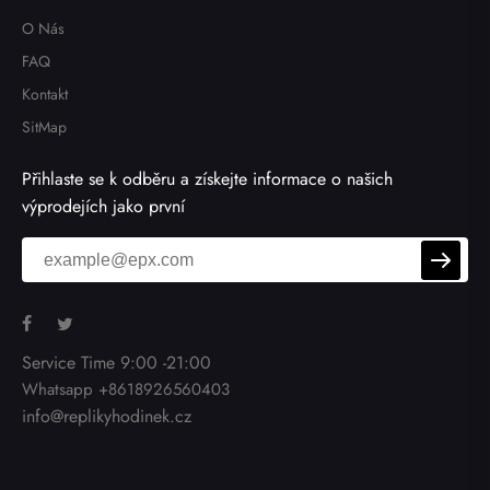
O Nás
FAQ
Kontakt
SitMap
Přihlaste se k odběru a získejte informace o našich
výprodejích jako první
Service Time 9:00 -21:00
Whatsapp +8618926560403
info@replikyhodinek.cz