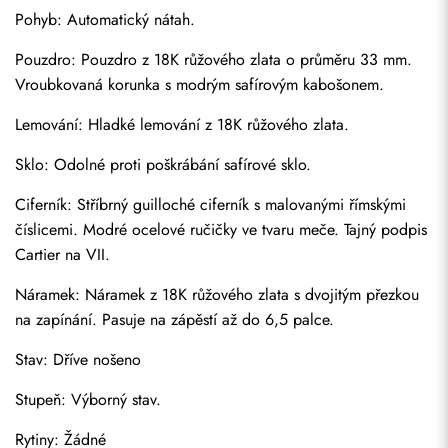
Pohyb: Automatický nátah.
Pouzdro: Pouzdro z 18K růžového zlata o průměru 33 mm. 
Vroubkovaná korunka s modrým safírovým kabošonem.
Lemování: Hladké lemování z 18K růžového zlata.
Sklo: Odolné proti poškrábání safírové sklo.
Ciferník: Stříbrný guilloché ciferník s malovanými římskými 
číslicemi. Modré ocelové ručičky ve tvaru meče. Tajný podpis 
Cartier na VII.
Náramek: Náramek z 18K růžového zlata s dvojitým přezkou 
na zapínání. Pasuje na zápěstí až do 6,5 palce.
Stav: Dříve nošeno
Stupeň: Výborný stav.
Rytiny: Žádné