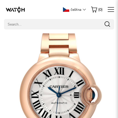
Napsat recenzi
čeština
(
0
)
Pouze zákazníci, kteří zakoupili tuto položku, mohou napsat
recenzi.
Hodnocení
E-mail
Komentáře