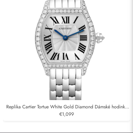
Replika Cartier Tortue White Gold Diamond Dámské hodinky
WA501011
€1,099