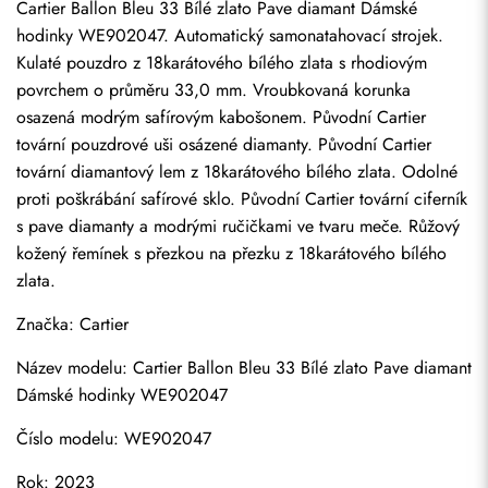
Cartier Ballon Bleu 33 Bílé zlato Pave diamant Dámské 
hodinky WE902047. Automatický samonatahovací strojek. 
Kulaté pouzdro z 18karátového bílého zlata s rhodiovým 
povrchem o průměru 33,0 mm. Vroubkovaná korunka 
osazená modrým safírovým kabošonem. Původní Cartier 
tovární pouzdrové uši osázené diamanty. Původní Cartier 
tovární diamantový lem z 18karátového bílého zlata. Odolné 
proti poškrábání safírové sklo. Původní Cartier tovární ciferník 
s pave diamanty a modrými ručičkami ve tvaru meče. Růžový 
kožený řemínek s přezkou na přezku z 18karátového bílého 
zlata.
Značka: Cartier
Název modelu: Cartier Ballon Bleu 33 Bílé zlato Pave diamant 
Dámské hodinky WE902047
Číslo modelu: WE902047
Rok: 2023