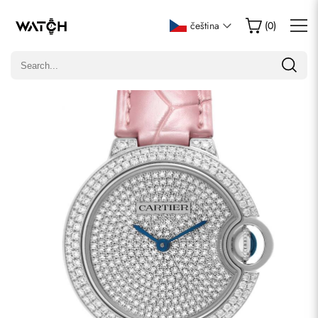
Napsat recenzi
čeština
(
0
)
Pouze zákazníci, kteří zakoupili tuto položku, mohou napsat
recenzi.
Hodnocení
E-mail
Komentáře