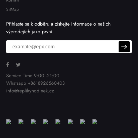
Kontakt
SitMap
Přihlaste se k odběru a získejte informace o našich
výprodejích jako první
Service Time 9:00 -21:00
Whatsapp +8618926560403
info@replikyhodinek.cz