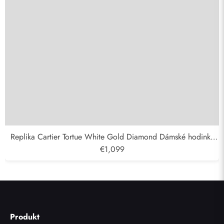
Replika Cartier Tortue White Gold Diamond Dámské hodinky
WA501011
€1,099
Produkt