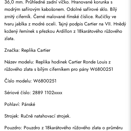
36,0 mm. Průhledné zadní víčko. Hranované korunka s 
modrým safírovým kabošonem. Odolné safírové sklo. Bílý 
zrnitý ciferník. Černé malované římské číslice. Ručičky ve 
tvaru jablka z modré oceli. Tajný podpis Cartier na VII. Hnědý 
kožený řemínek s přezkou Ardillon z 18karátového růžového 
zlata.
Značka: 
Replika Cartier
Název modelu: Replika hodinek Cartier Ronde Louis z 
růžového zlata s bílým ciferníkem pro pány W6800251
Číslo modelu: W6800251
Sériové číslo: 2889 1102xxxx
Pohlaví: Pánské
Strojek: Ručně natahovací strojek.
Pouzdro: Pouzdro z 18karátového růžového zlata o průměru 