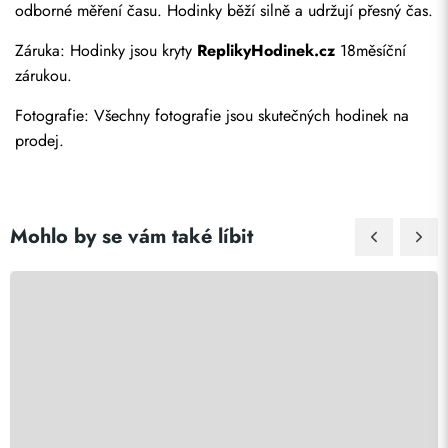
odborné měření času. Hodinky běží silně a udržují přesný čas.
Záruka: Hodinky jsou kryty 
ReplikyHodinek.cz
 18měsíční 
zárukou.
Odeslat
Fotografie: Všechny fotografie jsou skutečných hodinek na 
prodej.
Mohlo by se vám také líbit