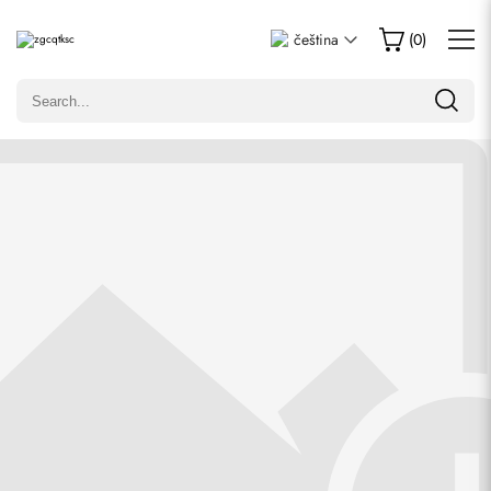
Napsat recenzi
čeština
(
0
)
Pouze zákazníci, kteří zakoupili tuto položku, mohou napsat
recenzi.
Hodnocení
E-mail
Komentáře