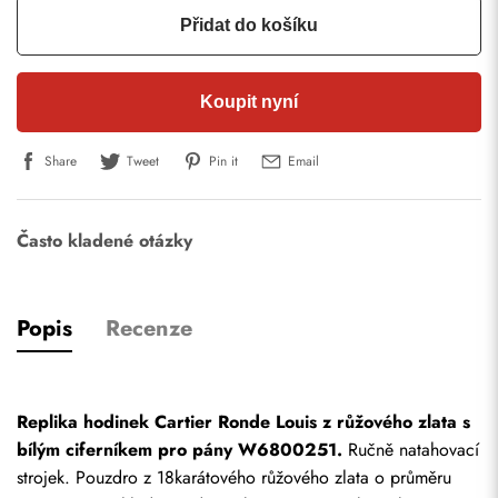
Přidat do košíku
Koupit nyní
Share
Tweet
Pin it
Email
Často kladené otázky
Popis
Recenze
Replika hodinek Cartier Ronde Louis z růžového zlata s 
bílým ciferníkem pro pány W6800251.
 Ručně natahovací 
strojek. Pouzdro z 18karátového růžového zlata o průměru 