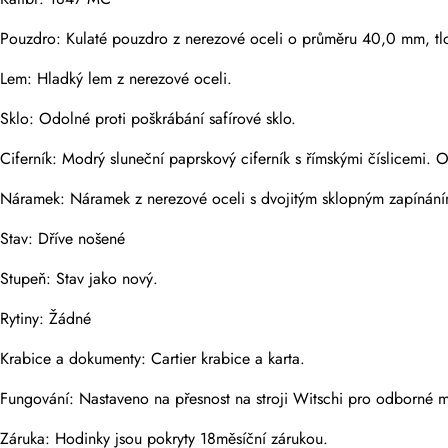
E-mail
Pouzdro: Kulaté pouzdro z nerezové oceli o průměru 40,0 mm, t
Lem: Hladký lem z nerezové oceli.
Fotky
Telefon
Sklo: Odolné proti poškrábání safírové sklo.
Ciferník: Modrý sluneční paprskový ciferník s římskými číslicemi.
Náramek: Náramek z nerezové oceli s dvojitým sklopným zapínáním.
Zpráva
Stav: Dříve nošené
Stupeň: Stav jako nový.
Rytiny: Žádné
Odeslat
Krabice a dokumenty: Cartier krabice a karta.
Fungování: Nastaveno na přesnost na stroji Witschi pro odborné mě
Záruka: Hodinky jsou pokryty 18měsíční zárukou.