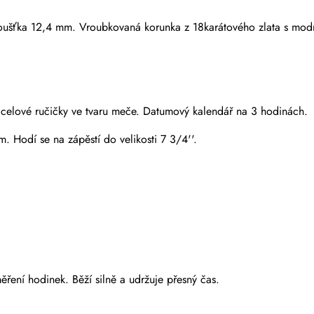
loušťka 12,4 mm. Vroubkovaná korunka z 18karátového zlata s mo
 Ocelové ručičky ve tvaru meče. Datumový kalendář na 3 hodinách.
 Hodí se na zápěstí do velikosti 7 3/4''.
Odeslat
ření hodinek. Běží silně a udržuje přesný čas.