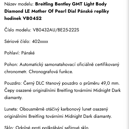
Název modelu: 
Breitling Bentley GMT Light Body 
Diamond LE Mother Of Pearl Dial 
Pánské repliky 
hodinek
 VB0452
Číslo modelu: VB0432AU/BE25-222S
Sériové číslo: 402xxxx
Pohlaví: Pánské
Pohon: Automatický samonatahovací oficiálně certifikovaný 
chronometr. Chronografová funkce.
Pouzdro: Černý DLC titanový pouzdro o průměru 49,0 mm. 
Čepy osazené originálními Breitling továrními Midnight Dark 
diamanty.
Luneta: Obousměrně otáčivý karbonový lunet osazený 
originálními Breitling továrními Midnight Dark diamanty.
Sklo: Odolné proti poškrábání safírové sklo.