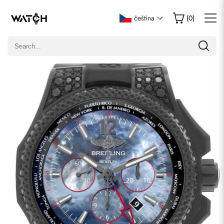
Napsat recenzi
čeština
(
0
)
Pouze zákazníci, kteří zakoupili tuto položku, mohou napsat
recenzi.
Hodnocení
E-mail
Komentáře