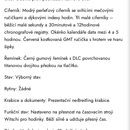
Ciferník: Modrý perleťový ciferník se svítícími mečovými 
ručičkami a dýkovými indexy hodin. Tři malé ciferníky – 
běžící malé sekundy a 30minutové a 12hodinové 
chronografové registry. Okénko kalendáře data mezi 4 a 5 
hodinou. Červená kostkovaná GMT ručička s hrotem ve tvaru 
šipky.
Řemínek: Černý gumový řemínek s DLC povrchovanou 
titanovou dvojitou přezkou na tlačítko.
Stav: Výborný stav.
Odeslat
Rytiny: Žádné
Krabice a dokumenty: Prezentační ne-Breitling krabice.
Funkční stav: Nastaveno na přesnost na časovacím stroji 
Witschi pro hodinky. Běží silně a udržuje přesný čas.