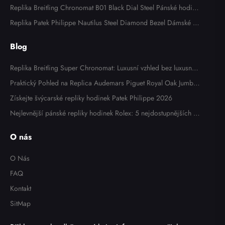
nikem a lunetou panskych hodinek 116613
Replika Breitling Chronomat B01 Black Dial Steel Pánské hodink
y AB0134
Replika Patek Philippe Nautilus Steel Diamond Bezel Dámské h
odinky 7008A
Blog
Replika Breitling Super Chronomat: Luxusní vzhled bez luxusní c
eny
Praktický Pohled na Replica Audemars Piguet Royal Oak Jumbo
Extra Thin 15202OR: Zkušenosti Majitele
Získejte švýcarské repliky hodinek Patek Philippe 2026
Nejlevnější pánské repliky hodinek Rolex: 5 nejdostupnějších m
odelů v roce 2025
O nás
O Nás
FAQ
Kontakt
SitMap