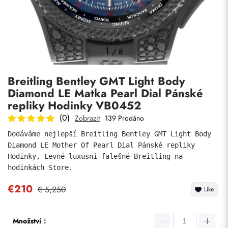
Fotky
1
/
8
Breitling Bentley GMT Light Body
Diamond LE Matka Pearl Dial Pánské
repliky Hodinky VB0452
(0)
Zobrazit
139 Prodáno
Dodáváme nejlepší Breitling Bentley GMT Light Body 
Odeslat
Diamond LE Mother Of Pearl Dial Pánské repliky 
Hodinky, Levné luxusní falešné Breitling na 
hodinkách Store.
€210
€ 5,250
Like
Množství：