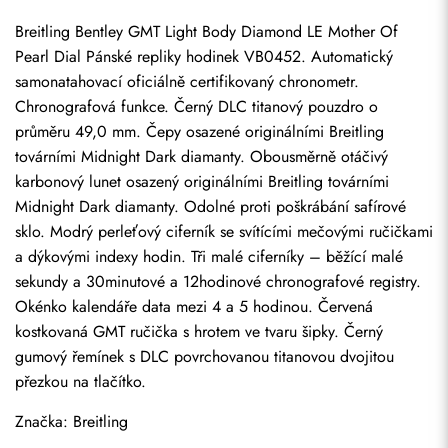
Breitling Bentley GMT Light Body Diamond LE Mother Of 
Pearl Dial Pánské repliky hodinek VB0452. Automatický 
samonatahovací oficiálně certifikovaný chronometr. 
Chronografová funkce. Černý DLC titanový pouzdro o 
průměru 49,0 mm. Čepy osazené originálními Breitling 
továrními Midnight Dark diamanty. Obousměrně otáčivý 
karbonový lunet osazený originálními Breitling továrními 
Midnight Dark diamanty. Odolné proti poškrábání safírové 
sklo. Modrý perleťový ciferník se svítícími mečovými ručičkami 
a dýkovými indexy hodin. Tři malé ciferníky – běžící malé 
sekundy a 30minutové a 12hodinové chronografové registry. 
Okénko kalendáře data mezi 4 a 5 hodinou. Červená 
kostkovaná GMT ručička s hrotem ve tvaru šipky. Černý 
gumový řemínek s DLC povrchovanou titanovou dvojitou 
přezkou na tlačítko.
Značka: Breitling