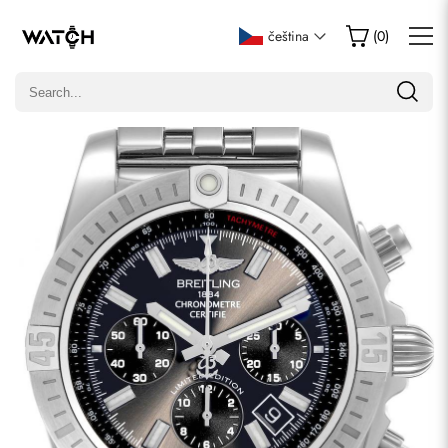
Napsat recenzi
čeština
(
0
)
Pouze zákazníci, kteří zakoupili tuto položku, mohou napsat
recenzi.
Hodnocení
E-mail
Komentáře