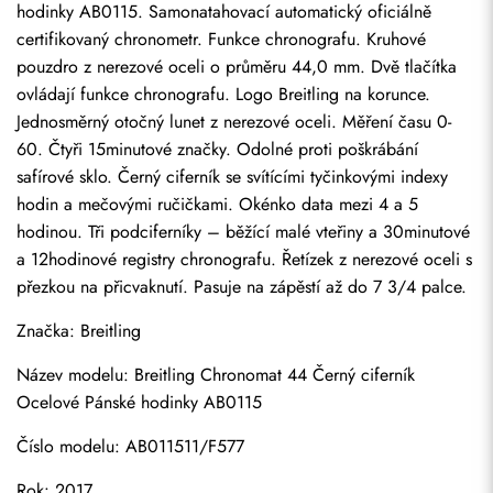
hodinky AB0115. Samonatahovací automatický oficiálně 
certifikovaný chronometr. Funkce chronografu. Kruhové 
pouzdro z nerezové oceli o průměru 44,0 mm. Dvě tlačítka 
ovládají funkce chronografu. Logo Breitling na korunce. 
Jednosměrný otočný lunet z nerezové oceli. Měření času 0-
60. Čtyři 15minutové značky. Odolné proti poškrábání 
safírové sklo. Černý ciferník se svítícími tyčinkovými indexy 
hodin a mečovými ručičkami. Okénko data mezi 4 a 5 
hodinou. Tři podciferníky – běžící malé vteřiny a 30minutové 
a 12hodinové registry chronografu. Řetízek z nerezové oceli s 
přezkou na přicvaknutí. Pasuje na zápěstí až do 7 3/4 palce.
Značka: Breitling
Název modelu: Breitling Chronomat 44 Černý ciferník 
Ocelové Pánské hodinky AB0115
Číslo modelu: AB011511/F577
Rok: 2017