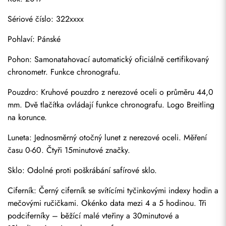
Sériové číslo: 322xxxx
Pohlaví: Pánské
Pohon: Samonatahovací automatický oficiálně certifikovaný 
chronometr. Funkce chronografu.
Pouzdro: Kruhové pouzdro z nerezové oceli o průměru 44,0 
mm. Dvě tlačítka ovládají funkce chronografu. Logo Breitling 
na korunce.
Luneta: Jednosměrný otočný lunet z nerezové oceli. Měření 
času 0-60. Čtyři 15minutové značky.
Sklo: Odolné proti poškrábání safírové sklo.
Ciferník: Černý ciferník se svítícími tyčinkovými indexy hodin a 
mečovými ručičkami. Okénko data mezi 4 a 5 hodinou. Tři 
podciferníky – běžící malé vteřiny a 30minutové a 