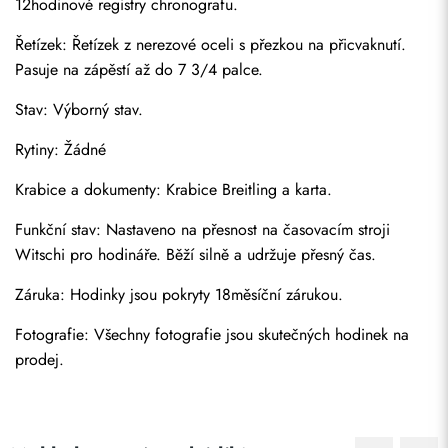
12hodinové registry chronografu.
Řetízek: Řetízek z nerezové oceli s přezkou na přicvaknutí. 
Pasuje na zápěstí až do 7 3/4 palce.
Stav: Výborný stav.
Rytiny: Žádné
Krabice a dokumenty: Krabice Breitling a karta.
Odeslat
Funkční stav: Nastaveno na přesnost na časovacím stroji 
Witschi pro hodináře. Běží silně a udržuje přesný čas.
Záruka: Hodinky jsou pokryty 18měsíční zárukou.
Fotografie: Všechny fotografie jsou skutečných hodinek na 
prodej.