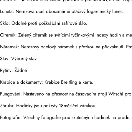
Luneta: Nerezová ocel obousměrně otáčivý logaritmický lunet.
Fotky
Telefon
Sklo: Odolné proti poškrábání safírové sklo.
Ciferník: Zelený ciferník se svítícími tyčinkovými indexy hodin a
Náramek: Nerezový ocelový náramek s přezkou na přicvaknutí. Pas
Zpráva
Stav: Výborný stav.
Rytiny: Žádné
Krabice a dokumenty: Krabice Breitling a karta.
Odeslat
Fungování: Nastaveno na přesnost na časovacím stroji Witschi pro 
Záruka: Hodinky jsou pokryty 18měsíční zárukou.
Fotografie: Všechny fotografie jsou skutečných hodinek na prodej.