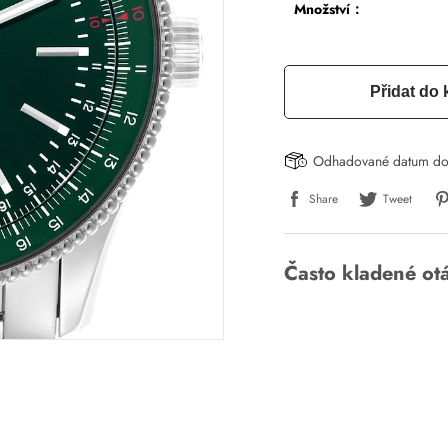
Množství：
Přidat do 
Odhadované datum do
Share
Tweet
Často kladené ot
Napsat recenzi