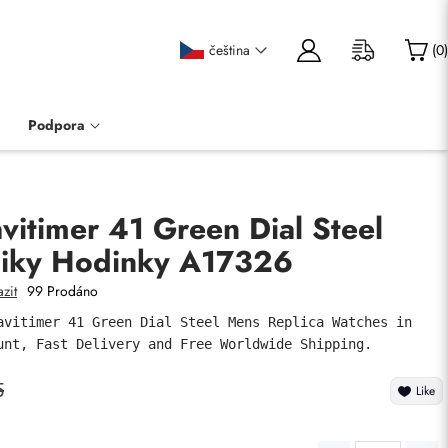
čeština
(
0
)
Podpora
avitimer 41 Green Dial Steel
liky Hodinky A17326
zit
99 Prodáno
avitimer 41 Green Dial Steel Mens Replica Watches in 
unt, Fast Delivery and Free Worldwide Shipping.
5
Like