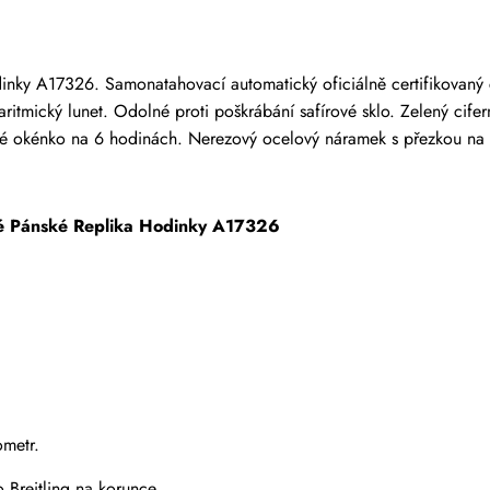
 kteří zakoupili tuto položku, mohou napsat recenzi.
odinky A17326. Samonatahovací automatický oficiálně certifikovan
tmický lunet. Odolné proti poškrábání safírové sklo. Zelený cifern
vé okénko na 6 hodinách. Nerezový ocelový náramek s přezkou na p
ové Pánské Replika Hodinky A17326
ometr.
Breitling na korunce.