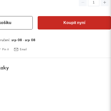
košíku
Koupit nyní
ručení:
srp 08
-
srp 08
Pin it
Email
ázky