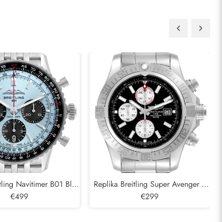
tling Navitimer B01 Blue
Replika Breitling Super Avenger II
 Pánské hodinky AB0138
€499
Black Dial Steel Pánské hodinky
€299
A13371