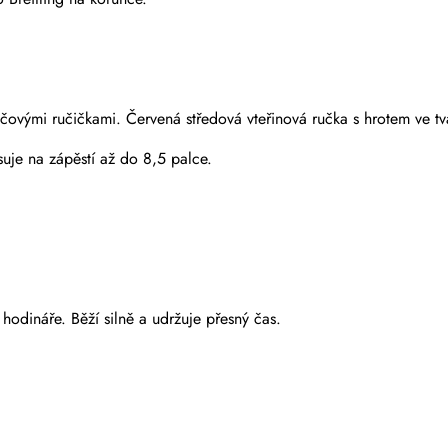
 mečovými ručičkami. Červená středová vteřinová ručka s hrotem ve 
uje na zápěstí až do 8,5 palce.
hodináře. Běží silně a udržuje přesný čas.
Odeslat