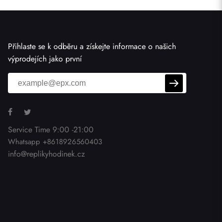
Přihlaste se k odběru a získejte informace o našich
výprodejích jako první
Service Time 9:00 -21:00
Whatsapp +8618926560403
info@replikyhodinek.cz