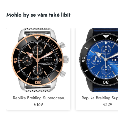
Mohlo by se vám také líbit
Replika Breitling Superocean
Replika Breitling S
Heritage II Steel Rose Gold Pánské
€169
Heritage DLC Steel Pá
€129
hodinky U13313
M13313