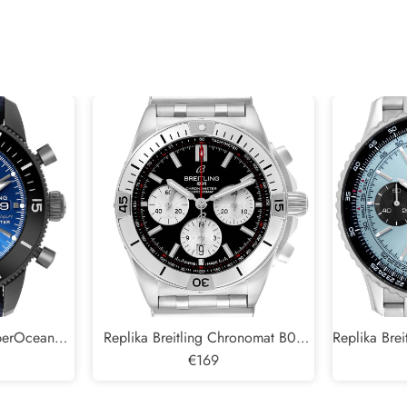
uperOcean
Replika Breitling Chronomat B01
Replika Brei
nské hodinky
Black Dial Steel Pánské hodinky
€169
Dial Steel
AB0134