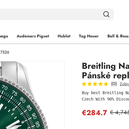
ega
Audemars Piguet
Hublot
Tag Heuer
Bell & Ross
A17326
Breitling N
Pánské rep
(0)
Zobra
Buy best Breitling N
Czech With 90% Disco
€284.7
€ 4,74