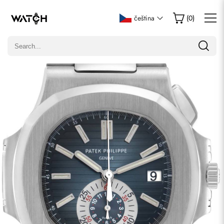
Napsat recenzi
čeština
(
0
)
Pouze zákazníci, kteří zakoupili tuto položku, mohou napsat
recenzi.
Hodnocení
E-mail
Komentáře