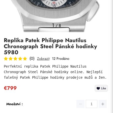
Fotky
1
/
8
Replika Patek Philippe Nautilus
Chronograph Steel Pánské hodinky
5980
(0)
Zobrazit
12 Prodáno
Perfektní replika Patek Philippe Nautilus 
Odeslat
Chronograph Steel Pánské hodinky online. Nejlepší 
falešný Patek Philippe hodinky prodejce mužů a žen.
€799
Like
Množství：