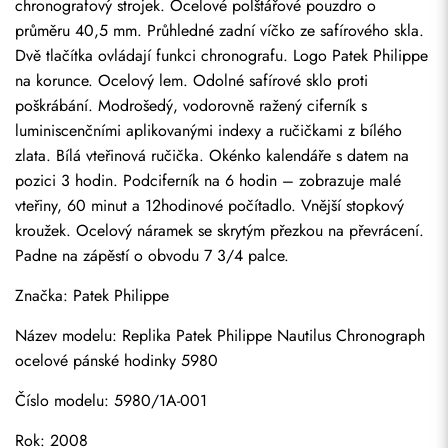
chronografový strojek. Ocelové polštářové pouzdro o 
průměru 40,5 mm. Průhledné zadní víčko ze safírového skla. 
Dvě tlačítka ovládají funkci chronografu. Logo Patek Philippe 
na korunce. Ocelový lem. Odolné safírové sklo proti 
poškrábání. Modrošedý, vodorovně ražený ciferník s 
luminiscenčními aplikovanými indexy a ručičkami z bílého 
zlata. Bílá vteřinová ručička. Okénko kalendáře s datem na 
pozici 3 hodin. Podciferník na 6 hodin – zobrazuje malé 
vteřiny, 60 minut a 12hodinové počítadlo. Vnější stopkový 
kroužek. Ocelový náramek se skrytým přezkou na převrácení. 
Padne na zápěstí o obvodu 7 3/4 palce.
Značka: Patek Philippe
Název modelu: Replika Patek Philippe Nautilus Chronograph 
ocelové pánské hodinky 5980
Číslo modelu: 5980/1A-001
Rok: 2008