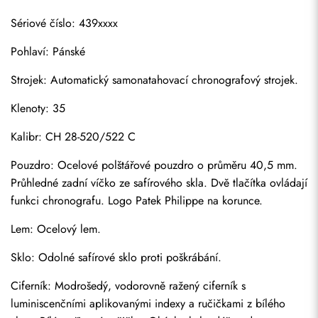
Sériové číslo: 439xxxx
Pohlaví: Pánské
Strojek: Automatický samonatahovací chronografový strojek.
Klenoty: 35
Kalibr: CH 28-520/522 C
Pouzdro: Ocelové polštářové pouzdro o průměru 40,5 mm. 
Průhledné zadní víčko ze safírového skla. Dvě tlačítka ovládají 
funkci chronografu. Logo Patek Philippe na korunce.
Lem: Ocelový lem.
Sklo: Odolné safírové sklo proti poškrábání.
Ciferník: Modrošedý, vodorovně ražený ciferník s 
luminiscenčními aplikovanými indexy a ručičkami z bílého 