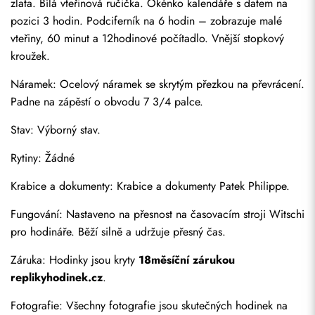
zlata. Bílá vteřinová ručička. Okénko kalendáře s datem na 
pozici 3 hodin. Podciferník na 6 hodin – zobrazuje malé 
vteřiny, 60 minut a 12hodinové počítadlo. Vnější stopkový 
kroužek.
Náramek: Ocelový náramek se skrytým přezkou na převrácení. 
Padne na zápěstí o obvodu 7 3/4 palce.
Stav: Výborný stav.
Rytiny: Žádné
Krabice a dokumenty: Krabice a dokumenty Patek Philippe.
Odeslat
Fungování: Nastaveno na přesnost na časovacím stroji Witschi 
pro hodináře. Běží silně a udržuje přesný čas.
Záruka: Hodinky jsou kryty 
18měsíční zárukou 
replikyhodinek.cz
.
Fotografie: Všechny fotografie jsou skutečných hodinek na 