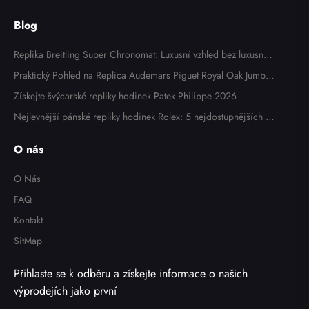
odinky 7008A
Blog
Replika Breitling Super Chronomat: Luxusní vzhled bez luxusní c
eny
Praktický Pohled na Replica Audemars Piguet Royal Oak Jumbo
Extra Thin 15202OR: Zkušenosti Majitele
Získejte švýcarské repliky hodinek Patek Philippe 2026
Nejlevnější pánské repliky hodinek Rolex: 5 nejdostupnějších m
odelů v roce 2025
O nás
O Nás
FAQ
Kontakt
SitMap
Přihlaste se k odběru a získejte informace o našich
výprodejích jako první