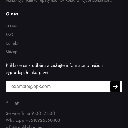
Nejlevnější pánské repliky hodinek Rolex: 5 nejdostupnějších m
odelů v roce 2025
O nás
O Nás
FAQ
Kontakt
SitMap
Přihlaste se k odběru a získejte informace o našich
výprodejích jako první
Service Time 9:00 -21:00
Whatsapp +8618926560403
info@replikyhodinek.cz