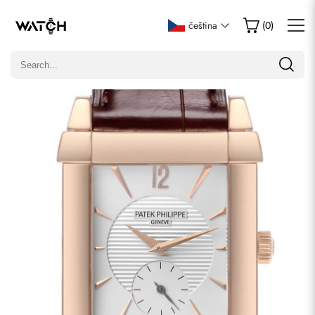
Napsat recenzi
čeština
(
0
)
Pouze zákazníci, kteří zakoupili tuto položku, mohou napsat
recenzi.
Hodnocení
E-mail
Komentáře