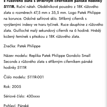
z růžového zlata s stříbrným ciferníkem pánské hodinky 
5111R.
 Ruční nátah. Obdélníkové pouzdro z 18K růžového 
zlata o rozměrech 47,5 mm x 35,5 mm. Logo Patek Philippe 
na korunce. Odolné safírové sklo. Stříbrný ciferník s 
vyvýšenými indexy ve tvaru tyčinek. Ruce dauphine z růžového 
zlata. Guilloché malý sekundový ciferník na 6 hodině. Hnědý 
kožený řemínek s přezkou z 18K růžového zlata.
Značka: Patek Philippe
Název modelu: 
Replika Patek Philippe
 Gondolo Small 
Seconds z růžového zlata s stříbrným ciferníkem pánské 
hodinky 5111R
Číslo modelu: 5111R-001
Rok: 2005
Sériové číslo: 430xxxx
Pohlaví: Pánské