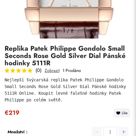
Fotky
1
/
8
Replika Patek Philippe Gondolo Small
Seconds Rose Gold Silver Dial Pánské
hodinky 5111R
(0)
Zobrazit
1 Prodáno
Nejlepší švýcarská replika Patek Philippe Gondolo 
Odeslat
Small Seconds Rose Gold Silver Dial Pánské hodinky 
5111R Online. Koupit levné falešné hodinky Patek 
Philippe po celém světě.
€219
Like
Množství：