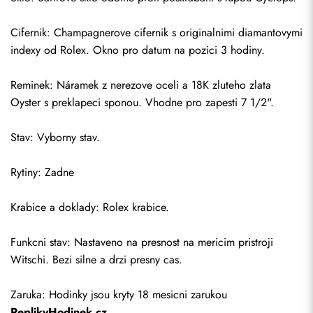
Cifernik: Champagnerove cifernik s originalnimi diamantovymi 
indexy od Rolex. Okno pro datum na pozici 3 hodiny.
Reminek: Náramek z nerezove oceli a 18K zluteho zlata 
Oyster s preklapeci sponou. Vhodne pro zapesti 7 1/2".
Stav: Vyborny stav.
Rytiny: Zadne
Krabice a doklady: Rolex krabice.
Odeslat
Funkcni stav: Nastaveno na presnost na mericim pristroji 
Witschi. Bezi silne a drzi presny cas.
Zaruka: Hodinky jsou kryty 18 mesicni zarukou 
ReplikyHodinek.cz
.