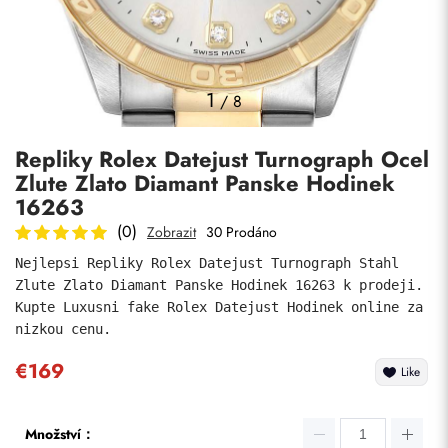
Fotky
1
/
8
Repliky Rolex Datejust Turnograph Ocel
Zlute Zlato Diamant Panske Hodinek
16263
(0)
Zobrazit
30 Prodáno
Nejlepsi Repliky Rolex Datejust Turnograph Stahl 
Odeslat
Zlute Zlato Diamant Panske Hodinek 16263 k prodeji. 
Kupte Luxusni fake Rolex Datejust Hodinek online za 
nizkou cenu.
€169
Like
Množství：