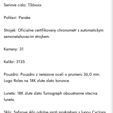
Seriove cislo: T36xxxx
Pohlavi: Panske
Strojek: Oficialne certifikovany chronometr s automatickym 
samonatahovacim strojkem.
Kameny: 31
Kalibr: 3135
Pouzdro: Pouzdro z nerezove oceli o prumeru 36,0 mm. 
Logo Rolex na 18K zlute zlato korunce.
Luneta: 18K zlute zlato Turnograph oboustranne otaciva 
luneta.
Sklo: Safirove sklo odolne proti poskrabani s lupou Cyclops.