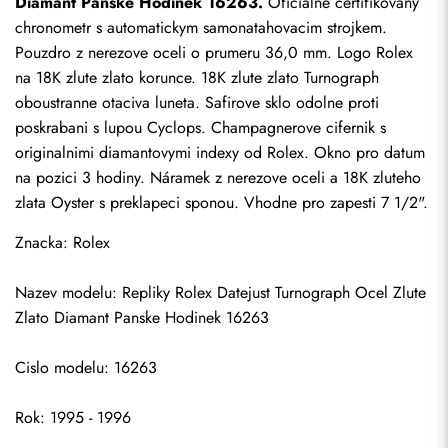
Diamant Panske Hodinek 16263.
 Oficialne certifikovany 
chronometr s automatickym samonatahovacim strojkem. 
Pouzdro z nerezove oceli o prumeru 36,0 mm. Logo Rolex 
na 18K zlute zlato korunce. 18K zlute zlato Turnograph 
oboustranne otaciva luneta. Safirove sklo odolne proti 
poskrabani s lupou Cyclops. Champagnerove cifernik s 
originalnimi diamantovymi indexy od Rolex. Okno pro datum 
na pozici 3 hodiny. Náramek z nerezove oceli a 18K zluteho 
zlata Oyster s preklapeci sponou. Vhodne pro zapesti 7 1/2".
Znacka: Rolex
Nazev modelu: 
Repliky Rolex Datejust
 Turnograph Ocel Zlute 
Zlato Diamant Panske Hodinek 16263
Cislo modelu: 16263
Rok: 1995 - 1996