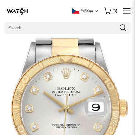
Napsat recenzi
čeština
(
0
)
Pouze zákazníci, kteří zakoupili tuto položku, mohou napsat
recenzi.
Hodnocení
E-mail
Komentáře