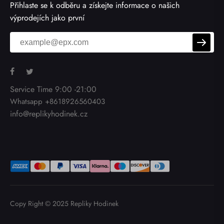
Přihlaste se k odběru a získejte informace o našich
výprodejích jako první
Service Time 9:00 -21:00
Whatsapp +8618926560403
info@replikyhodinek.cz
Copy Right © 2025
Repliky Hodinek