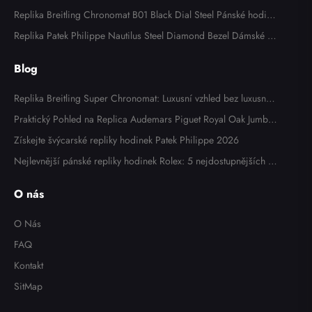
nikem a lunetou panskych hodinek 116613
Replika Breitling Chronomat B01 Black Dial Steel Pánské hodink
y AB0134
Replika Patek Philippe Nautilus Steel Diamond Bezel Dámské h
odinky 7008A
Blog
Replika Breitling Super Chronomat: Luxusní vzhled bez luxusní c
eny
Praktický Pohled na Replica Audemars Piguet Royal Oak Jumbo
Extra Thin 15202OR: Zkušenosti Majitele
Získejte švýcarské repliky hodinek Patek Philippe 2026
Nejlevnější pánské repliky hodinek Rolex: 5 nejdostupnějších m
odelů v roce 2025
O nás
O Nás
FAQ
Kontakt
SitMap