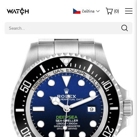
Napsat recenzi
čeština
(
0
)
Pouze zákazníci, kteří zakoupili tuto položku, mohou napsat
recenzi.
Hodnocení
E-mail
Komentáře