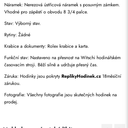
Náramek: Nerezová ústřicová náramek s posuvným zámkem. 
Vhodné pro zápěstí o obvodu 8 3/4 palce.
Stav: Výborný stav.
Rytiny: Žádné
Krabice a dokumenty: Rolex krabice a karta.
Funkční stav: Nastaveno na přesnost na Witschi hodinářském 
Odeslat
časovacím stroji. Běží silně a udržuje přesný čas.
Záruka: Hodinky jsou pokryty 
ReplikyHodinek.cz
 18měsíční 
zárukou.
Fotografie: Všechny fotografie jsou skutečných hodinek na 
prodej.