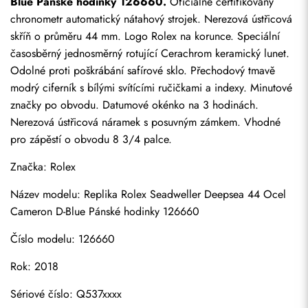
Blue Pánské hodinky 126660.
 Oficiálně certifikovaný 
chronometr automatický nátahový strojek. Nerezová ústřicová 
skříň o průměru 44 mm. Logo Rolex na korunce. Speciální 
časosběrný jednosměrný rotující Cerachrom keramický lunet. 
Odolné proti poškrábání safírové sklo. Přechodový tmavě 
modrý ciferník s bílými svítícími ručičkami a indexy. Minutové 
značky po obvodu. Datumové okénko na 3 hodinách. 
Nerezová ústřicová náramek s posuvným zámkem. Vhodné 
pro zápěstí o obvodu 8 3/4 palce.
Značka: Rolex
Název modelu: Replika Rolex Seadweller Deepsea 44 Ocel 
Cameron D-Blue Pánské hodinky 126660
Číslo modelu: 126660
Rok: 2018
Sériové číslo: Q537xxxx