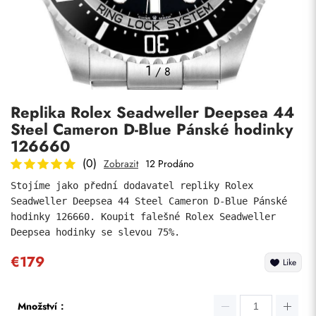
Fotky
1
/
8
Replika Rolex Seadweller Deepsea 44
Steel Cameron D-Blue Pánské hodinky
126660
(0)
Zobrazit
12 Prodáno
Stojíme jako přední dodavatel repliky Rolex 
Odeslat
Seadweller Deepsea 44 Steel Cameron D-Blue Pánské 
hodinky 126660. Koupit falešné Rolex Seadweller 
Deepsea hodinky se slevou 75%.
€179
Like
Množství：