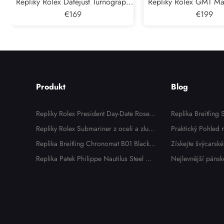
Repliky Rolex Datejust Turnograph
Repliky Rolex GMT Mast
Ocel Zlute Zlato Diamant Panske
€169
zlato cerne cifernik pa
€199
Hodinek 16263
116718
Produkt
Blog
Repliky Rolex President Day-Date Rose
Replika Breitling
Gold Chocolate Dial Panske hodinek 11
Repliky Rolex Submariner z oceli a zlute
sní vzhled bez lux
Praktický Pohled
8135
ho zlata s modrym cifernikem a lunetou
Replika Breitling Chronomat B01 Black
iguet Royal Oak 
Získejte švýcarské
panskych hodinek 116613
Dial Steel Pánské hodinky AB0134
Replika Patek Philippe Nautilus Steel Dia
OR: Zkušenosti Ma
Philippe 2026
Nejlevnější pánsk
mond Bezel Dámské hodinky 7008A
x: 5 nejdostupněj
25