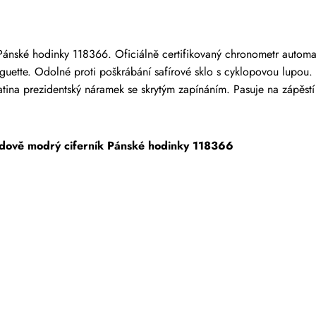
 kteří zakoupili tuto položku, mohou napsat recenzi.
Pánské hodinky 118366. Oficiálně certifikovaný chronometr automa
guette. Odolné proti poškrábání safírové sklo s cyklopovou lupou. 
ina prezidentský náramek se skrytým zapínáním. Pasuje na zápěst
edově modrý ciferník Pánské hodinky 118366