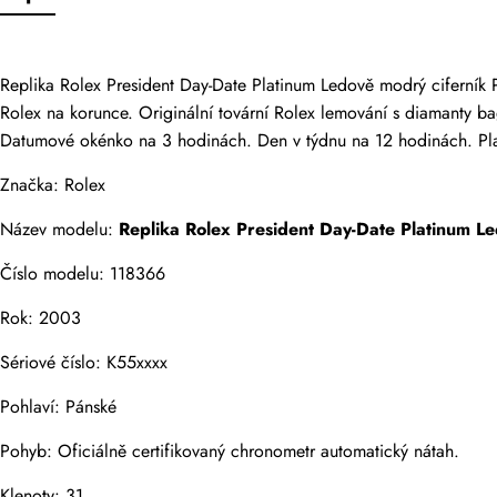
Pouze zákazníci,
Replika Rolex President Day-Date Platinum Ledově modrý ciferník 
Rolex na korunce. Originální tovární Rolex lemování s diamanty ba
Hodnocení
Datumové okénko na 3 hodinách. Den v týdnu na 12 hodinách. Plat
Značka: Rolex
E-mail
Název modelu: 
Replika Rolex
 President Day-Date Platinum L
Číslo modelu: 118366
Rok: 2003
Komentáře
Sériové číslo: K55xxxx
Jméno
Pohlaví: Pánské
Pohyb: Oficiálně certifikovaný chronometr automatický nátah.
Klenoty: 31