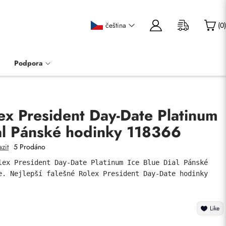
čeština
(
0
)
Podpora
ex President Day-Date Platinum
ial Pánské hodinky 118366
zit
5 Prodáno
lex President Day-Date Platinum Ice Blue Dial Pánské 
e. Nejlepší falešné Rolex President Day-Date hodinky 
Like