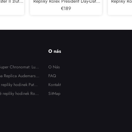
er II zlute
Repliky Rolex President Day-Date
Repliky Ro
nsky Hodinek
Rose Gold Chocolate Dial Panske
€189
Yellow 
hodinek 118135
h
O nás
 Super Chronomat: Luxu
O Nás
usní ceny
 na Replica Audemars P
FAQ
Jumbo Extra Thin 15202
 repliky hodinek Patek
Kontakt
jitele
é repliky hodinek Role
SitMap
ších modelů v roce 20