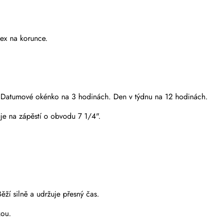
ex na korunce.
i. Datumové okénko na 3 hodinách. Den v týdnu na 12 hodinách.
je na zápěstí o obvodu 7 1/4".
Odeslat
ží silně a udržuje přesný čas.
kou.