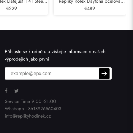
lex Datejust II 41 Steel
Repliky Rolex Daytona ocelova
Gold Diamond Mens
€229
keramicka luneta bily Panda cifernik
€489
odinek 116333
panske hodinek 116500
Přihlaste se k odběru a získejte informace o našich
výprodejích jako první
Service Time 9:00 -21:00
Whatsapp +8618926560403
info@replikyhodinek.cz