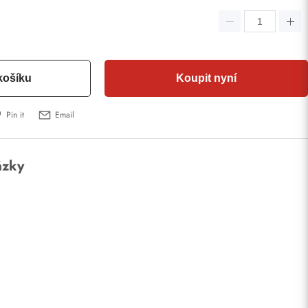
košíku
Koupit nyní
Pin it
Email
ázky