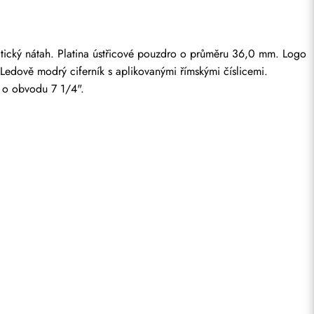
tický nátah. Platina ústřicové pouzdro o průměru 36,0 mm. Logo 
Ledově modrý ciferník s aplikovanými římskými číslicemi. 
í o obvodu 7 1/4".