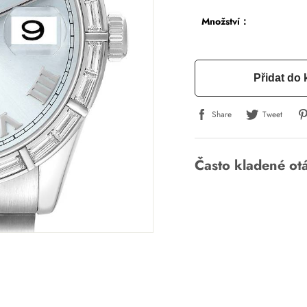
Množství：
Přidat do 
Share
Tweet
Často kladené ot
Napsat recenzi