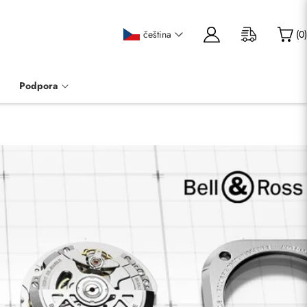
čeština
(
0
)
Podpora