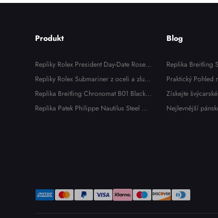
Produkt
Blog
Repliky Rolex President Day-Date Rose
Replika Breitling
Gold Chocolate Dial Panske hodinek 11
Repliky Rolex Submariner z oceli a zlute
sní vzhled bez lux
Praktický Pohled
8135
ho zlata s modrym cifernikem a lunetou
Replika Breitling Chronomat B01 Black
iguet Royal Oak 
Získejte švýcarské
panskych hodinek 116613
Dial Steel Pánské hodinky AB0134
Replika Patek Philippe Nautilus Steel Dia
OR: Zkušenosti Ma
Philippe 2026
Nejlevnější pánsk
mond Bezel Dámské hodinky 7008A
x: 5 nejdostupněj
25