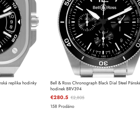
nská replika hodinky
Bell & Ross Chronograph Black Dial Steel Pánské
hodinek BRV394
€280.5
€2,805
158 Prodáno