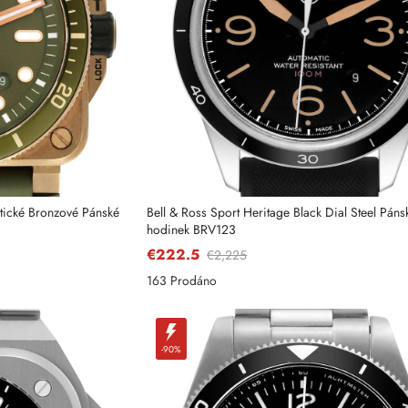
atické Bronzové Pánské
Bell & Ross Sport Heritage Black Dial Steel Páns
hodinek BRV123
€222.5
€2,225
163 Prodáno
Odeslat
-90%