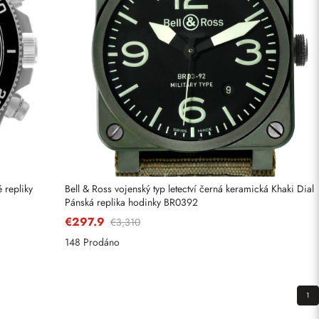
 repliky
Bell & Ross vojenský typ letectví černá keramická Khaki Dial
Pánská replika hodinky BR0392
€297.9
€3,310
148 Prodáno
1