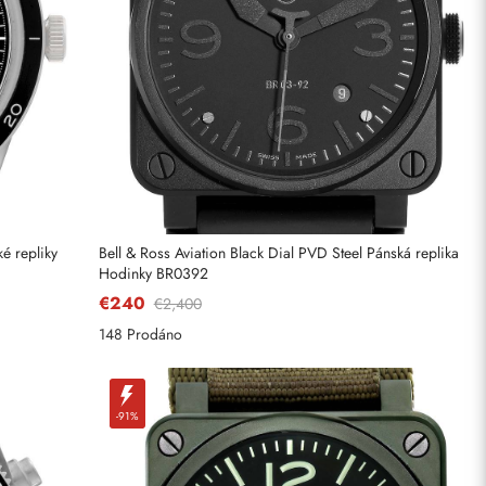
ké repliky
Bell & Ross Aviation Black Dial PVD Steel Pánská replika
Hodinky BR0392
€240
€2,400
148 Prodáno
-91%