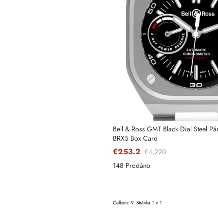
Bell & Ross GMT Black Dial Steel Pá
BRX5 Box Card
€253.2
€4,220
148 Prodáno
Celkem: 9, Stránka 1 z 1