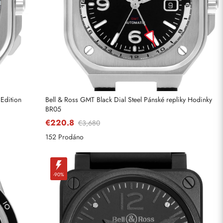
Edition
Bell & Ross GMT Black Dial Steel Pánské repliky Hodinky
BR05
€220.8
€3,680
152 Prodáno
-90%