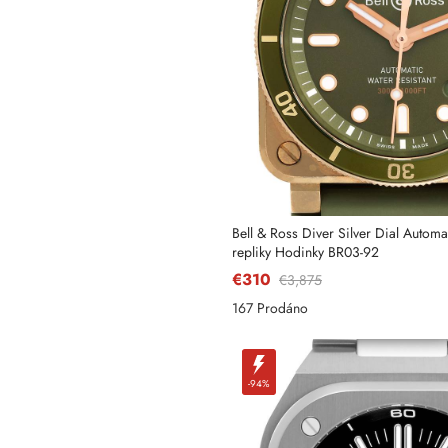
Telefon
Zpráva
Bell & Ross Diver Silver Dial Autom
repliky Hodinky BR03-92
€310
€3,875
167 Prodáno
-94%