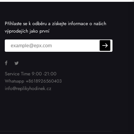
Přihlaste se k odběru a získejte informace o našich
výprodejích jako první
Service Time 9:00 -21:00
Whatsapp +8618926560403
info@replikyhodinek.cz