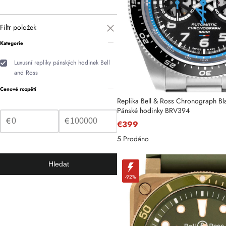
Filtr položek
Kategorie
Luxusní repliky pánských hodinek Bell
and Ross
Cenové rozpětí
Replika Bell & Ross Chronograph Bla
Pánské hodinky BRV394
€
€
€399
5 Prodáno
Jméno
Hledat
-92%
E-mail