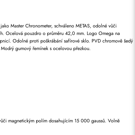
 jako Master Chronometer, schváleno METAS, odolné vůči 
ěrech. Ocelová pouzdro o průměru 42,0 mm. Logo Omega na 
pnicí. Odolné proti poškrábání safírové sklo. PVD chromově šedý 
in. Modrý gumový řemínek s ocelovou přezkou.
ůči magnetickým polím dosahujícím 15 000 gaussů. Volně 