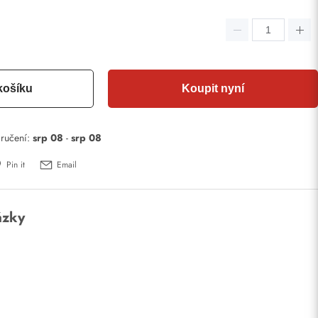
košíku
Koupit nyní
ručení:
srp 08
-
srp 08
Pin it
Email
ázky