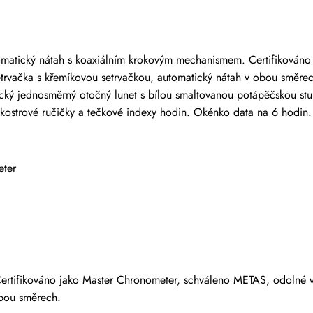
 kteří zakoupili tuto položku, mohou napsat recenzi.
omatický nátah s koaxiálním krokovým mechanismem. Certifikováno
setrvačka s křemíkovou setrvačkou, automatický nátah v obou sm
ický jednosměrný otočný lunet s bílou smaltovanou potápěčskou stu
cí kostrové ručičky a tečkové indexy hodin. Okénko data na 6 hod
eter
rtifikováno jako Master Chronometer, schváleno METAS, odolné v
obou směrech.