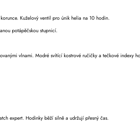
unce. Kuželový ventil pro únik helia na 10 hodin.
vanou potápěčskou stupnicí.
rovanými vlnami. Modré svítící kostrové ručičky a tečkové indexy 
Odeslat
tch expert. Hodinky běží silně a udržují přesný čas.