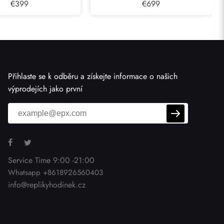
l Steel Pánské hodinky
€399
Ocean Chronograph Pánské
€699
3534.79.00
Hodinky 232.30.46.51.01.002
Přihlaste se k odběru a získejte informace o našich
výprodejích jako první
Service Time 9:00 -21:00
Whatsapp +8618926560403
info@replikyhodinek.cz