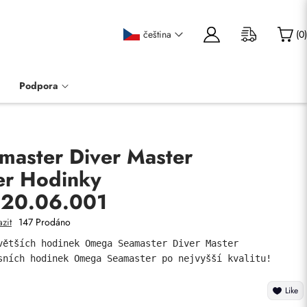
čeština
(
0
)
Podpora
aster Diver Master
er Hodinky
.20.06.001
zit
147 Prodáno
větších hodinek Omega Seamaster Diver Master 
sních hodinek Omega Seamaster po nejvyšší kvalitu!
Like