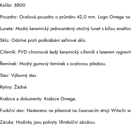
Kalibr: 8800
Pouzdro: Ocelová pouzdro o průměru 42,0 mm. Logo Omega na kor
Fotky
Telefon
Luneta: Modrý keramický jednosměrný otočný lunet s bílou smalto
Sklo: Odolné proti poškrábání safírové sklo.
Ciferník: PVD chromově šedý keramický ciferník s laserem vygraví
Zpráva
Řemínek: Modrý gumový řemínek s ocelovou přezkou.
Stav: Výborný stav.
Rytiny: Žádné
Odeslat
Krabice a dokumenty: Krabice Omega.
Funkční stav: Nastaveno na přesnost na časovacím stroji Witschi wa
Záruka: Hodinky jsou pokryty 18měsíční zárukou.