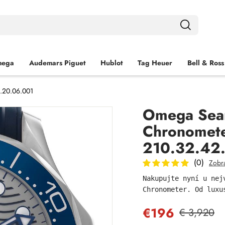
ega
Audemars Piguet
Hublot
Tag Heuer
Bell & Ross
.20.06.001
Omega Seam
Chronomet
210.32.42
(0)
Zobra
Nakupujte nyní u nej
Chronometer. Od luxu
€196
€ 3,920