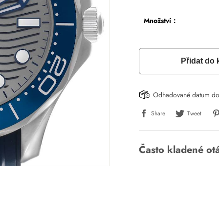
Množství：
Přidat do 
Odhadované datum do
Share
Tweet
Často kladené ot
Napsat recenzi