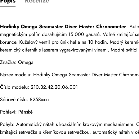
Popis
Recenze
Pouze zákazníci,
Hodinky Omega Seamaster Diver Master Chronometer
. Aut
Hodnocení
magnetickým polím dosahujícím 15 000 gaussů. Volně kmitající 
korunce. Kuželový ventil pro únik helia na 10 hodin. Modrý keram
keramický ciferník s laserem vygravírovanými vlnami. Modré svítí
E-mail
Značka: Omega
Název modelu: Hodinky Omega Seamaster Diver Master Chronom
Číslo modelu: 210.32.42.20.06.001
Komentáře
Sériové číslo: 8258xxxx
Jméno
Pohlaví: Pánské
Pohyb: Automatický nátah s koaxiálním krokovým mechanismem. Ce
kmitající setrvačka s křemíkovou setrvačkou, automatický nátah v 
E-mail