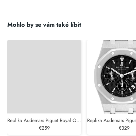
Mohlo by se vám také líbit
Replika Audemars Piguet Royal Oak
Replika Audemars Pigu
Steel Blue Dial Pánské hodinky
€259
Chronograph Steel Pán
€329
15000ST
25860ST