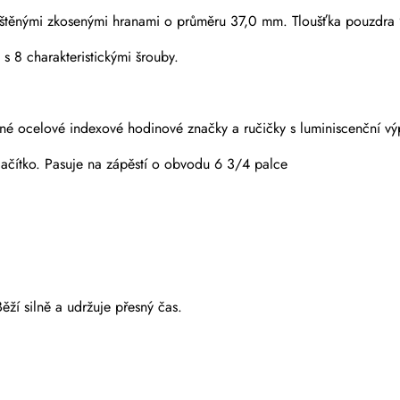
štěnými zkosenými hranami o průměru 37,0 mm. Tloušťka pouzdra 9
s 8 charakteristickými šrouby.
vané ocelové indexové hodinové značky a ručičky s luminiscenční v
ačítko. Pasuje na zápěstí o obvodu 6 3/4 palce
ěží silně a udržuje přesný čas.
Odeslat