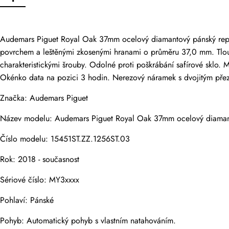
Pouze zákazníci,
Audemars Piguet Royal Oak 37mm ocelový diamantový pánský replik
Hodnocení
povrchem a leštěnými zkosenými hranami o průměru 37,0 mm. Tlouš
charakteristickými šrouby. Odolné proti poškrábání safírové sklo. 
Okénko data na pozici 3 hodin. Nerezový náramek s dvojitým přez
E-mail
Značka: Audemars Piguet
Název modelu: Audemars Piguet Royal Oak 37mm ocelový diamanto
Číslo modelu: 15451ST.ZZ.1256ST.03
Komentáře
Rok: 2018 - současnost
Jméno
Sériové číslo: MY3xxxx
Pohlaví: Pánské
E-mail
Pohyb: Automatický pohyb s vlastním natahováním.