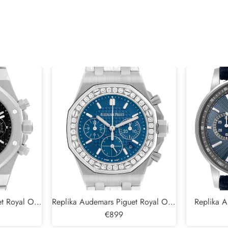
et Royal Oak
Replika Audemars Piguet Royal Oak
Replika 
ské hodinky
Offshore Diamond Steel Dámské
€899
11.59 Chron
hodinky 26231DST
Ho