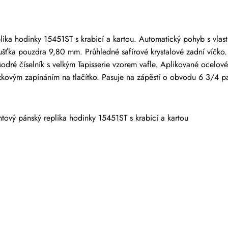
 kteří zakoupili tuto položku, mohou napsat recenzi.
a hodinky 15451ST s krabicí a kartou. Automatický pohyb s vlast
ťka pouzdra 9,80 mm. Průhledné safírové krystalové zadní víčko. 
Modré číselník s velkým Tapisserie vzorem vafle. Aplikované ocelové
kovým zapínáním na tlačítko. Pasuje na zápěstí o obvodu 6 3/4 pa
vý pánský replika hodinky 15451ST s krabicí a kartou