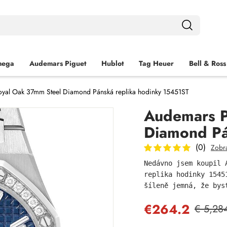
ega
Audemars Piguet
Hublot
Tag Heuer
Bell & Ross
oyal Oak 37mm Steel Diamond Pánská replika hodinky 15451ST
Audemars P
Diamond Pá
(0)
Zobra
Nedávno jsem koupil 
replika hodinky 1545
šíleně jemná, že bys
€264.2
€ 5,28