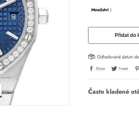
Množství：
Přidat do 
Odhadované datum do
Share
Tweet
Často kladené ot
Napsat recenzi