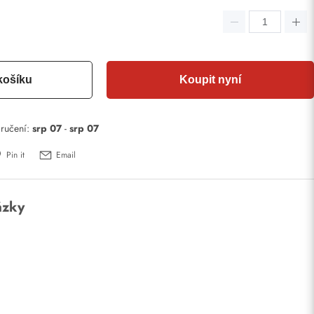
košíku
Koupit nyní
ručení:
srp 07
-
srp 07
Pin it
Email
ázky