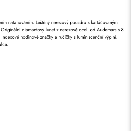
ním natahováním. Leštěný nerezový pouzdro s kartáčovaným 
Originální diamantový lunet z nerezové oceli od Audemars s 8 
 indexové hodinové značky a ručičky s luminiscenční výplní. 
lce.