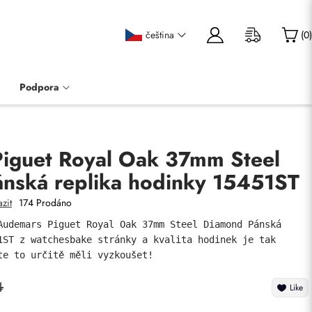
čeština
(
0
)
Podpora
iguet Royal Oak 37mm Steel
nská replika hodinky 15451ST
zit
174 Prodáno
Audemars Piguet Royal Oak 37mm Steel Diamond Pánská 
1ST z watchesbake stránky a kvalita hodinek je tak 
te to určitě měli vyzkoušet!
4
Like