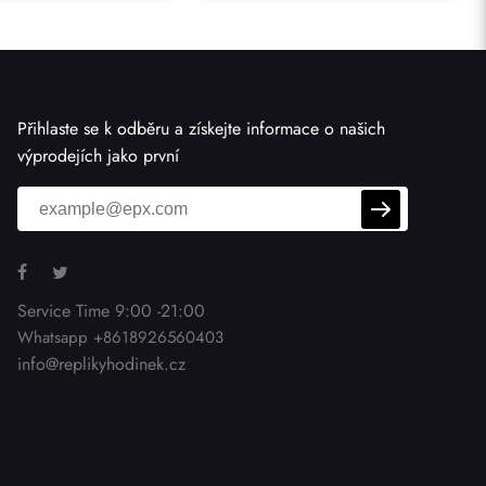
Přihlaste se k odběru a získejte informace o našich
výprodejích jako první
Service Time 9:00 -21:00
Whatsapp +8618926560403
info@replikyhodinek.cz