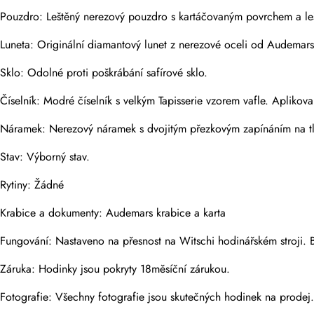
Pouzdro: Leštěný nerezový pouzdro s kartáčovaným povrchem a le
Fotky
Luneta: Originální diamantový lunet z nerezové oceli od Audemars 
Telefon
Sklo: Odolné proti poškrábání safírové sklo.
Číselník: Modré číselník s velkým Tapisserie vzorem vafle. Apliko
Zpráva
Náramek: Nerezový náramek s dvojitým přezkovým zapínáním na tl
Stav: Výborný stav.
Rytiny: Žádné
Krabice a dokumenty: Audemars krabice a karta
Odeslat
Fungování: Nastaveno na přesnost na Witschi hodinářském stroji. B
Záruka: Hodinky jsou pokryty 18měsíční zárukou.
Fotografie: Všechny fotografie jsou skutečných hodinek na prodej.