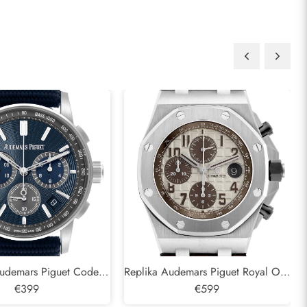
Audemars Piguet Code
Replika Audemars Piguet Royal Oak
ograph Blue Dial Steel
€399
Offshore Safari Steel Pánské
€599
dinky 22393ST
hodinky 26470ST